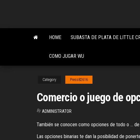
Skip
to
the
content
HOME
SUBASTA DE PLATA DE LITTLE C
COMO JUGAR WU
Category
Press82616
Comercio o juego de opc
By
ADMINISTRATOR
También se conocen como opciones de todo o ... de Ma
Las opciones binarias te dan la posibilidad de ponert