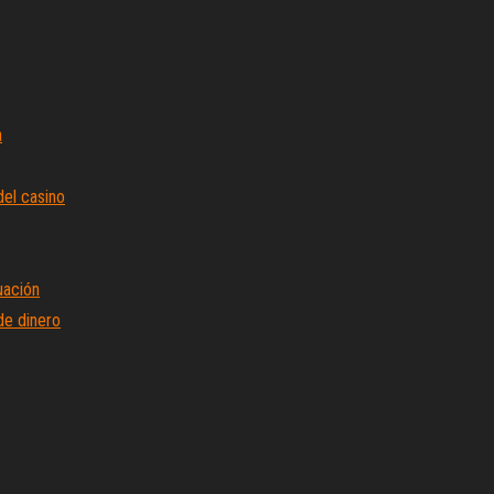
a
del casino
uación
de dinero