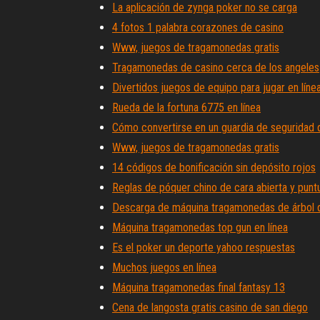
La aplicación de zynga poker no se carga
4 fotos 1 palabra corazones de casino
Www, juegos de tragamonedas gratis
Tragamonedas de casino cerca de los angeles
Divertidos juegos de equipo para jugar en líne
Rueda de la fortuna 6775 en línea
Cómo convertirse en un guardia de seguridad 
Www, juegos de tragamonedas gratis
14 códigos de bonificación sin depósito rojos
Reglas de póquer chino de cara abierta y punt
Descarga de máquina tragamonedas de árbol 
Máquina tragamonedas top gun en línea
Es el poker un deporte yahoo respuestas
Muchos juegos en línea
Máquina tragamonedas final fantasy 13
Cena de langosta gratis casino de san diego