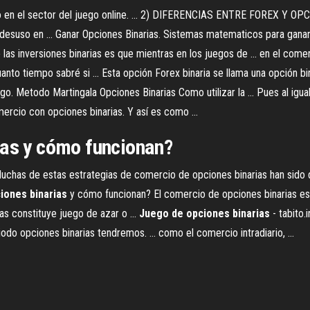
to en el sector del juego online. ... 2) DIFERENCIAS ENTRE FOREX Y OPCI
esuso en ... Ganar Opciones Binarias. Sistemas matematicos para ganar .
de las inversiones binarias es que mientras en los juegos de ... en el co
nto tiempo sabré si ... Esta opción Forex binaria se llama una opción bina
o. Metodo Martingala Opciones Binarias Como utilizar la ... Pues al igua
ercio con opciones binarias. Y así es como ...
ias
y cómo funcionan?
has de estas estrategias de comercio de opciones binarias han sido des
iones
binarias
y cómo funcionan? El comercio de opciones binarias es
s constituye juego de azar o ...
Juego
de
opciones
binarias
- tabito.
odo opciones binarias tendremos. ... como el comercio intradiario, ...