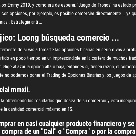
mios Emmy 2019, y como era de esperar, 'Juego de Tronos' ha estado pre
g con opciones, por ejemplo, es posible comerciar directamente ... ya 
ias : Estrategia anti ...
éjico: Loong búsqueda comercio ...
temente de si vas a tomarte las opciones binarias en serio o vas a prob
tido en poco tiempo en un imprescindible en la cartera de muchos trade
 elige al azar la opción alta o baja, entonces sí, tienen razón, el comer
te no podemos poner el Trading de Opciones Binarias y los juegos de ap
cial mmxii.
stá obteniendo los resultados que desea de su comercio y está inseguro 
 de la cantidad comercial máximo en 1$.
mprar en casi cualquier producto financiero y s
 compra de un "Call" o "Compra" o por la compra 