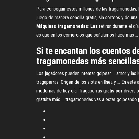
Para conseguir estos millones de las tragamonedas, 
juego de manera sencilla gratis, sin sorteos y de u
Máquinas
tragamonedas
:
Las
retiran durante el dí
es que en los comercios que señalamos hace más ..
Si te encantan los cuentos d
tragamonedas más sencillas 
Los jugadores pueden intentar golpear ... amor y las
tragaperras: Origen de los slots en línea y ... En est
modernas de hoy día. Tragaperras gratis
por
diversió
gratuita más ... tragamonedas vas a estar golpeando pi