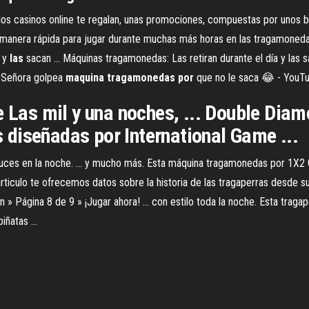
los casinos online te regalan, unas promociones, compuestas por unos b
na manera rápida para jugar durante muchas más horas en las tragamoneda
a y
las
sacan ... Máquinas tragamonedas: Las retiran durante el día y las s
. Señora golpea
maquina
tragamonedas
por
que no le saca 😂 - YouT
e Las mil y una noches, ... Double Dia
diseñadas por International Game ...
 luces en la noche. ... y mucho más. Esta máquina tragamonedas por 1X2 G
e articulo te ofrecemos datos sobre la historia de las tragaperras desde 
n » Página 8 de 9 » ¡Jugar ahora! ... con estilo toda la noche. Esta trag
ñatas ...