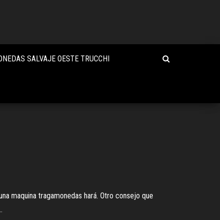
NEDAS SALVAJE OESTE TRUCCHI
e una maquina tragamonedas hará. Otro consejo que
.