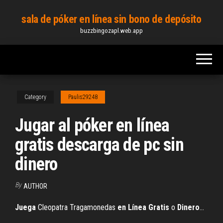
Skip
sala de póker en línea sin bono de depósito
to
buzzbingozapl.web.app
the
content
Category
Paulis29248
Jugar al póker en línea
gratis descarga de pc sin
dinero
By
AUTHOR
Juega
Cleopatra Tragamonedas
en
Línea
Gratis
o
Dinero
…