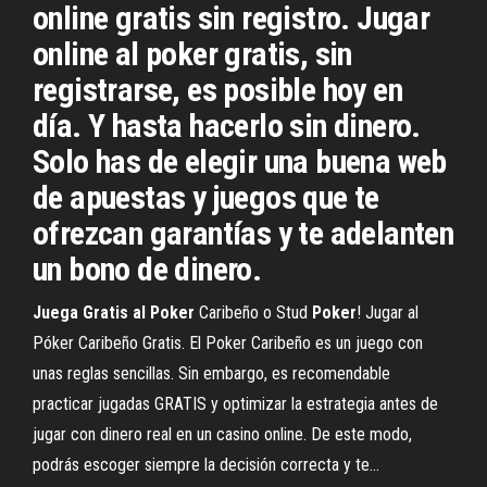
online gratis sin registro. Jugar
online al poker gratis, sin
registrarse, es posible hoy en
día. Y hasta hacerlo sin dinero.
Solo has de elegir una buena web
de apuestas y juegos que te
ofrezcan garantías y te adelanten
un bono de dinero.
Juega
Gratis
al
Poker
Caribeño o Stud
Poker
! Jugar al
Póker Caribeño Gratis. El Poker Caribeño es un juego con
unas reglas sencillas. Sin embargo, es recomendable
practicar jugadas GRATIS y optimizar la estrategia antes de
jugar con dinero real en un casino online. De este modo,
podrás escoger siempre la decisión correcta y te...