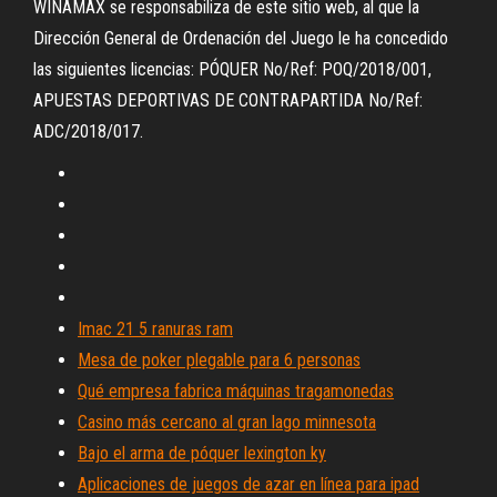
WINAMAX se responsabiliza de este sitio web, al que la
Dirección General de Ordenación del Juego le ha concedido
las siguientes licencias: PÓQUER No/Ref: POQ/2018/001,
APUESTAS DEPORTIVAS DE CONTRAPARTIDA No/Ref:
ADC/2018/017.
Imac 21 5 ranuras ram
Mesa de poker plegable para 6 personas
Qué empresa fabrica máquinas tragamonedas
Casino más cercano al gran lago minnesota
Bajo el arma de póquer lexington ky
Aplicaciones de juegos de azar en línea para ipad