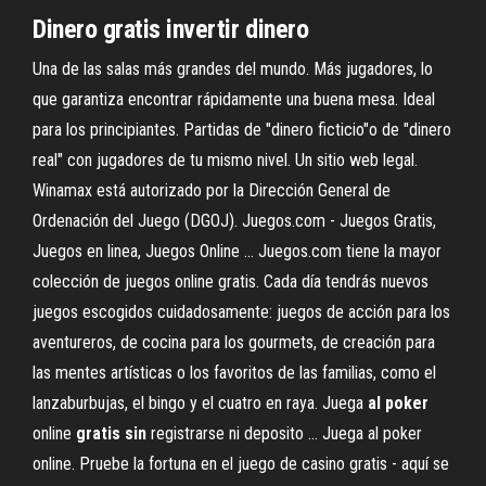
Dinero
gratis
invertir dinero
Una de las salas más grandes del mundo. Más jugadores, lo
que garantiza encontrar rápidamente una buena mesa. Ideal
para los principiantes. Partidas de "dinero ficticio"o de "dinero
real" con jugadores de tu mismo nivel. Un sitio web legal.
Winamax está autorizado por la Dirección General de
Ordenación del Juego (DGOJ). Juegos.com - Juegos Gratis,
Juegos en linea, Juegos Online ... Juegos.com tiene la mayor
colección de juegos online gratis. Cada día tendrás nuevos
juegos escogidos cuidadosamente: juegos de acción para los
aventureros, de cocina para los gourmets, de creación para
las mentes artísticas o los favoritos de las familias, como el
lanzaburbujas, el bingo y el cuatro en raya. Juega
al
poker
online
gratis
sin
registrarse ni deposito ... Juega al poker
online. Pruebe la fortuna en el juego de casino gratis - aquí se