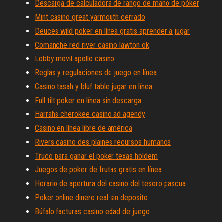
Descarga de calculadora de rango de mano de póker
Mint casino great yarmouth cerrado
Deuces wild poker en línea gratis aprender a jugar
Comanche red river casino lawton ok
Lobby móvil apollo casino
Reglas y regulaciones de juego en línea
Casino tasah y bluf table jugar en línea
Full tilt poker en línea sin descarga
Harrahs cherokee casino ad agendy
Casino en línea libre de américa
Rivers casino des plaines recursos humanos
Truco para ganar el poker texas holdem
Juegos de poker de frutas gratis en línea
Horario de apertura del casino del tesoro pascua
Poker online dinero real sin deposito
Búfalo facturas casino edad de juego