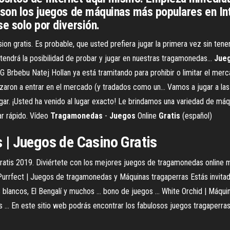
 son los juegos de máquinas más populares en Inte
se solo por diversión.
n gratis. Es probable, que usted prefiera jugar la primera vez sin tene
endrá la posibilidad de probar y jugar en nuestras tragamonedas...
Jue
Brbebu Natej Hollan ya está tramitando para prohibir o limitar el merc
zaron a entrar en el mercado (y tradados como un... Vamos a jugar a la
rgar. ¡Usted ha venido al lugar exacto! Le brindamos una variedad de má
ar rápido. Vídeo
Tragamonedas
-
Juegos
Online
Gratis
(español)
s
|
Juegos
de
Casino
Gratis
tis 2019. Diviértete con los mejores juegos de tragamonedas online má
Purrfect | Juegos de tragamonedas y Máquinas tragaperras Estás invita
blancos, El Bengalí y muchos ... bono de juegos ... White Orchid | Máqui
... En este sitio web podrás encontrar los fabulosos juegos tragaperras g