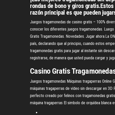
rondas de bono y giros gratis.Estos
razón principal es que pueden jugar
Juegos tragamonedas de casino gratis – 100% diversio
conocer los diferentes juegos tragamonedas. Luego t
Gratis Tragamonedas. Novedades. Jugar ahora.La ONG 
país, declarando que al principio, cuando estos empe
tragamonedas gratis para jugar al instante sin desca
registrarse, de manera que usted pueda cargar y jug
Casino
Gratis
Tragamoneda
Juegos tragamonedas Máquinas tragaperras Online Gra
máquinas tragaperras de vídeo sin descargar en 3D 
perfecto creado por felinos con tragamonedas gratis 
máquina tragaperras El simbolo de orquídea blanca es 