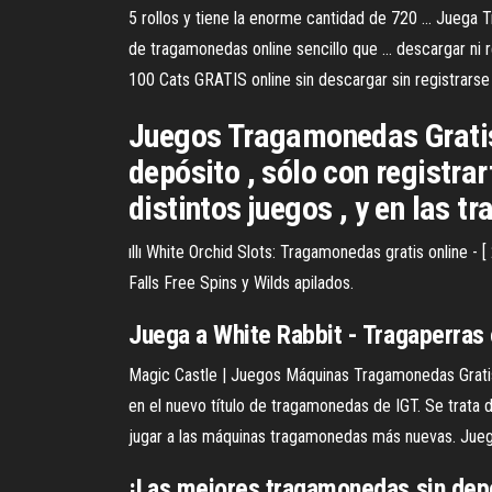
5 rollos y tiene la enorme cantidad de 720 ... Juega
de tragamonedas online sencillo que ... descargar n
100 Cats GRATIS online sin descargar sin registrar
Juegos Tragamonedas Gratis.
depósito , sólo con registrar
distintos juegos , y en las t
ıllı White Orchid Slots: Tragamonedas gratis online -
Falls Free Spins y Wilds apilados.
Juega a White Rabbit - Tragaperras 
Magic Castle | Juegos Máquinas Tragamonedas Gratis
en el nuevo título de tragamonedas de IGT. Se trat
jugar a las máquinas tragamonedas más nuevas. Juega gr
¡Las mejores tragamonedas sin depó